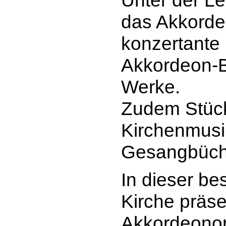
Unter der Le
das Akkorde
konzertante 
Akkordeon-B
Werke.
Zudem Stück
Kirchenmusik
Gesangbüch
In
dieser
bes
Kirche präse
Akkordeonor