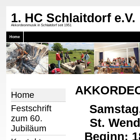
1. HC Schlaitdorf e.V.
Akkordeonmusik in Schlaitdorf seit 1951
Home
AKKORDEO
Home
Samstag
Festschrift
zum 60.
St. Wend
Jubiläum
Beginn: 1