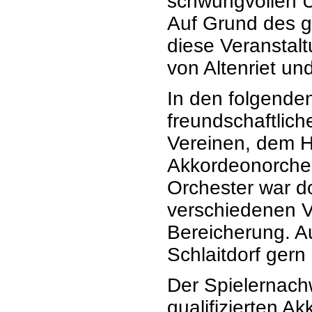
schwungvollen U
Auf Grund des g
diese Veranstal
von Altenriet un
In den folgende
freundschaftlic
Vereinen, dem 
Akkordeonorches
Orchester war do
verschiedenen V
Bereicherung. A
Schlaitdorf ger
Der Spielernachw
qualifizierten A