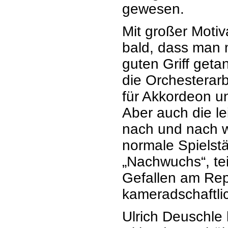
gewesen.
Mit großer Moti
bald, dass man 
guten Griff geta
die Orchesterar
für Akkordeon u
Aber auch die l
nach und nach w
normale Spielstä
„Nachwuchs“, tei
Gefallen am Rep
kameradschaftli
Ulrich Deuschle 