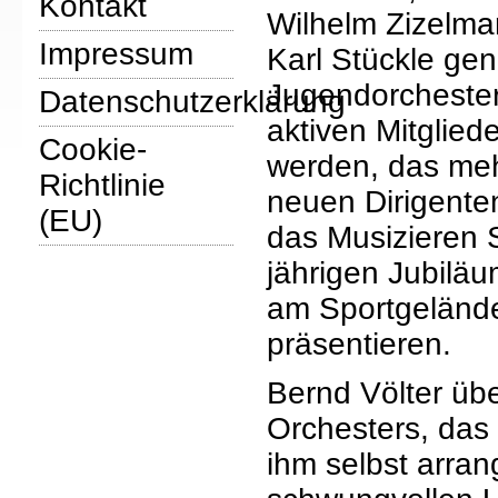
Kontakt
Wilhelm Zizelman
Impressum
Karl Stückle ge
Jugendorchester
Datenschutzerklärung
aktiven Mitglied
Cookie-
werden, das meh
Richtlinie
neuen Dirigente
(EU)
das Musizieren
jährigen Jubiläu
am Sportgelände
präsentieren.
Bernd Völter üb
Orchesters, das 
ihm selbst arran